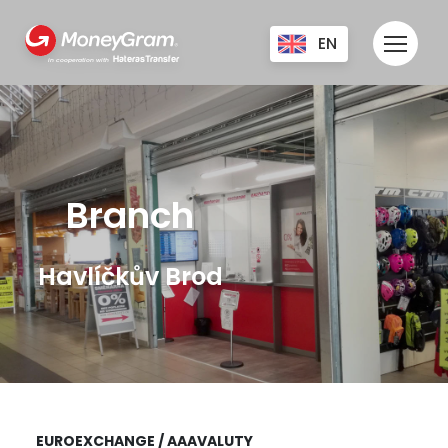
EN
HaterasTransfer
in cooperation with
CZ
UA
RU
Branch
Havlíčkův Brod
EUROEXCHANGE / AAAVALUTY