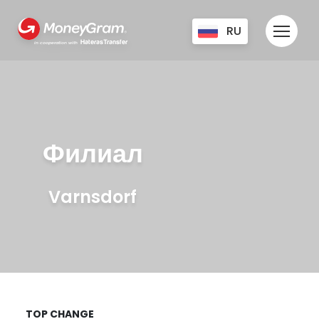
RU
HaterasTransfer
in cooperation with
CZ
UA
EN
Филиал
Varnsdorf
TOP CHANGE