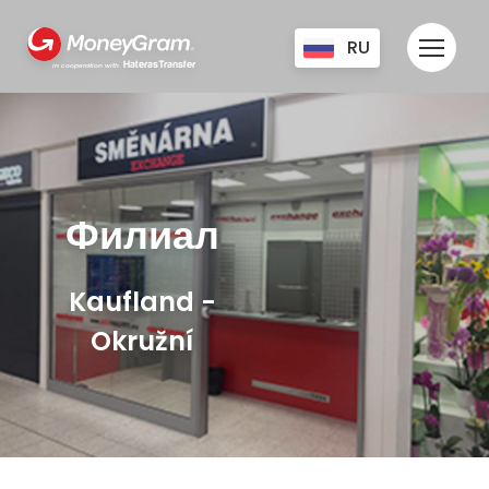
RU
HaterasTransfer
in cooperation with
CZ
UA
EN
Филиал
Kaufland -
Okružní