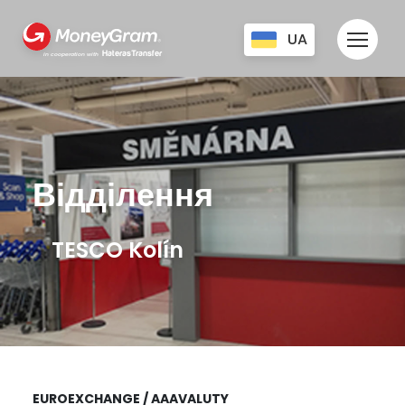
UA
HaterasTransfer
in cooperation with
CZ
EN
RU
Відділення
TESCO Kolín
EUROEXCHANGE / AAAVALUTY