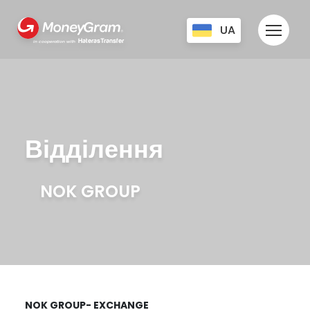
UA
HaterasTransfer
in cooperation with
CZ
EN
RU
Відділення
NOK GROUP
NOK GROUP- EXCHANGE