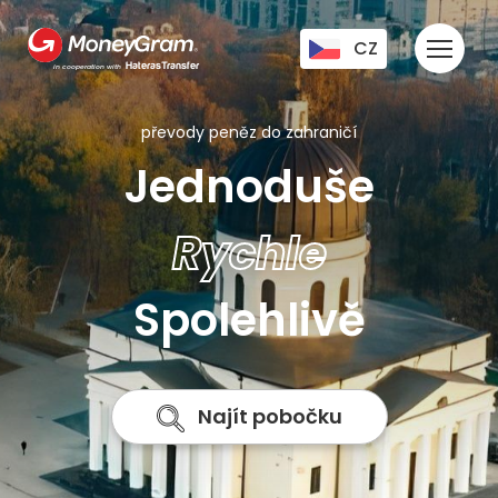
CZ
HaterasTransfer
in cooperation with
UA
EN
převody peněz do zahraničí
RU
Jednoduše
Rychle
Spolehlivě
Najít pobočku