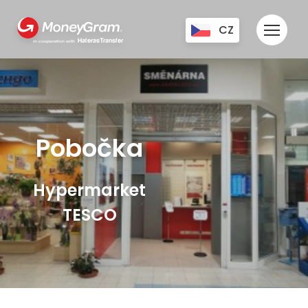
CZ
HaterasTransfer
in cooperation with
UA
EN
RU
Pobočka
Hypermarket
TESCO